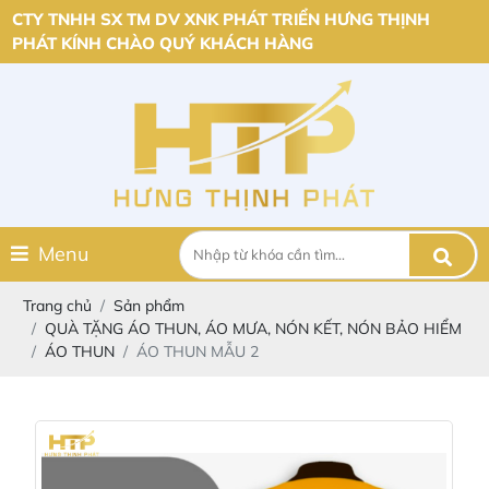
CTY TNHH SX TM DV XNK PHÁT TRIỂN HƯNG THỊNH
PHÁT KÍNH CHÀO QUÝ KHÁCH HÀNG
Menu
Trang chủ
Sản phẩm
QUÀ TẶNG ÁO THUN, ÁO MƯA, NÓN KẾT, NÓN BẢO HIỂM
ÁO THUN
ÁO THUN MẪU 2