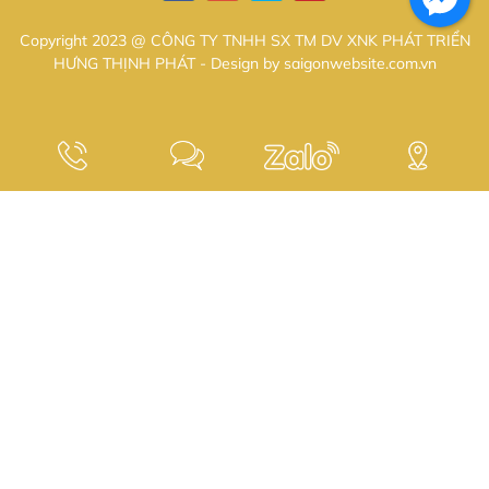
Copyright 2023 @ CÔNG TY TNHH SX TM DV XNK PHÁT TRIỂN
HƯNG THỊNH PHÁT - Design by saigonwebsite.com.vn
MS. KIM TUYẾN 1
Tư vấn - Sale
0348 075 649
Hotline:
Email: tuyen.ho1223@gmail.com
MS. KIM TUYẾN 2
Tư vấn - Sale
0898 900 493
Hotline:
Email: tuyen.ho1223@gmail.com